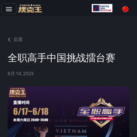
跳
至
正
文
后退
全职高手中国挑战擂台赛
6月 14, 2023