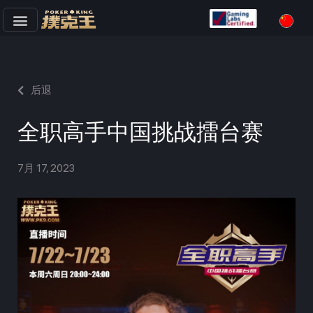
跳
至
正
文
后退
全职高手中国挑战擂台赛
7月 17, 2023