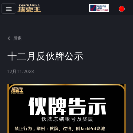
跳
至
正
文
后退
十二月反伙牌公示
12月 11, 2023