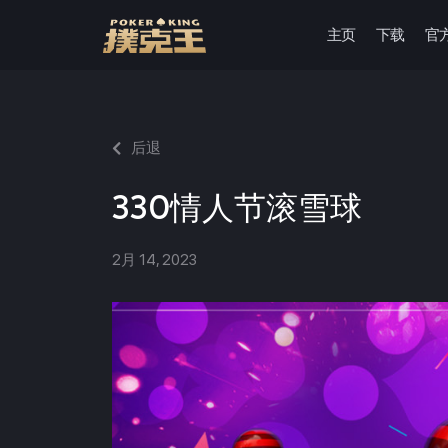
主页
下载
官
跳
至
正
文
后退
330情人节滚雪球
2月 14, 2023