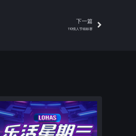
下一篇
110情人节锦标赛