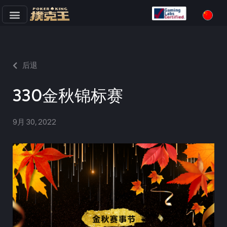
跳
至
正
文
后退
330金秋锦标赛
9月 30, 2022