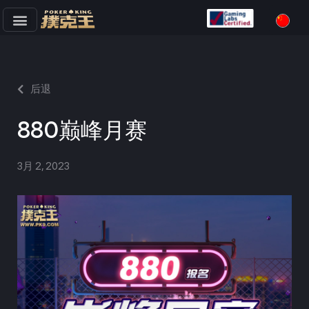
跳
至
正
文
后退
880巅峰月赛
3月 2, 2023