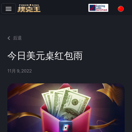
跳
至
正
文
后退
今日美元桌红包雨
11月 9, 2022