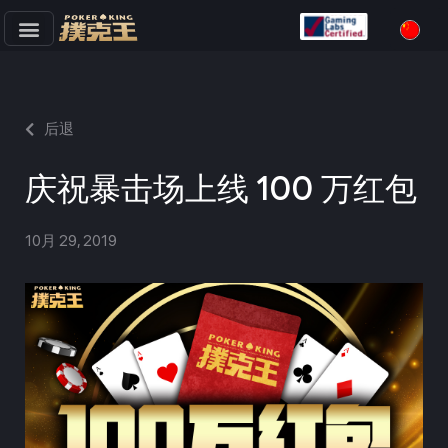
跳
至
正
文
后退
庆祝暴击场上线 100 万红包
10月 29, 2019