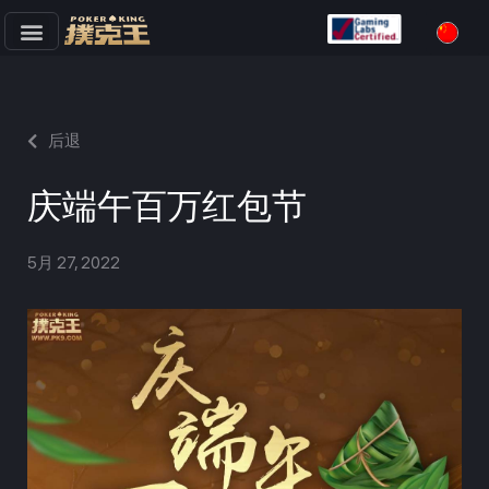
跳
至
正
文
后退
庆端午百万红包节
5月 27, 2022