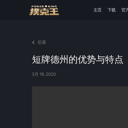
主页
下载
官
跳
至
正
文
后退
短牌德州的优势与特点
3月 18, 2020