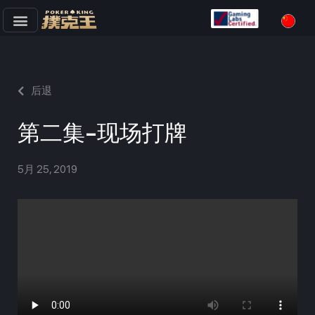
跳
至
正
文
后退
第二集-现场打牌
5月 25, 2019